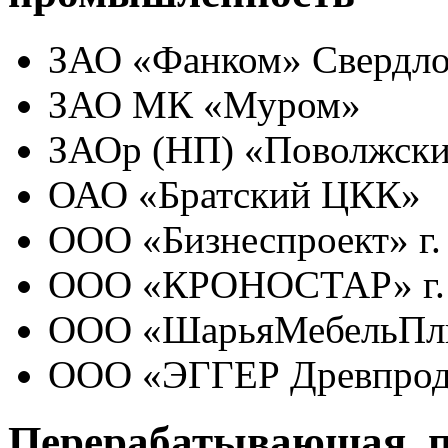
ЗАО «Фанком» Свердлов
ЗАО МК «Муром»
ЗАОр (НП) «Поволжски
ОАО «Братский ЦКК»
ООО «Бизнеспроект» г.
ООО «КРОНОСТАР» г.
ООО «ШарьяМебельПл
ООО «ЭГГЕР Древпроду
Перерабатывающая, п