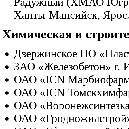
Радужный (ХМАО Югра)
Ханты-Мансийск, Яросл
Химическая и строит
Дзержинское ПО «Плас
ЗАО «Железобетон» г. 
ОАО «ICN Марбиофарм»
ОАО «ICN Томскхимфар
ОАО «Воронежсинтезка
ОАО «Гродножилстрой»