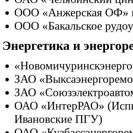
ООО «Анжерская ОФ» г
ООО «Бакальское рудо
Энергетика и энерго
«Новомичуринскэнерго
ЗАО «Выксаэнергоремо
ЗАО «Союзэлектроавтом
ОАО «ИнтерРАО» (Испы
Ивановские ПГУ)
ОАО «Кузбассэнергорем